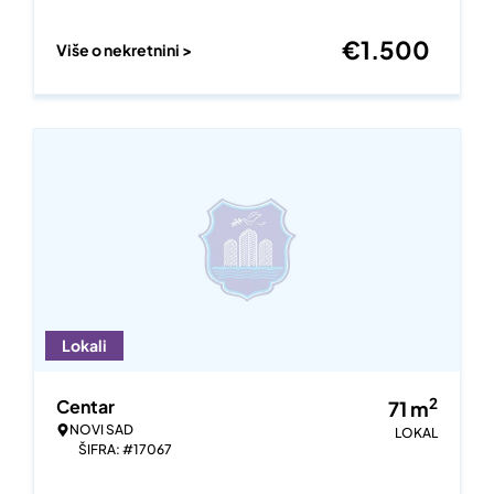
€
1.500
Više o nekretnini >
Lokali
2
Centar
71
m
NOVI SAD
LOKAL
ŠIFRA: #17067