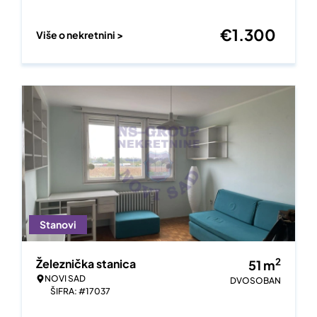
€
1.300
Više o nekretnini >
Stanovi
2
Železnička stanica
51
m
NOVI SAD
DVOSOBAN
ŠIFRA: #17037