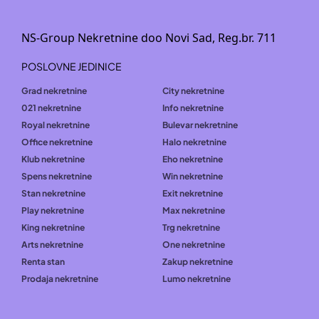
NS-Group Nekretnine doo Novi Sad, Reg.br. 711
POSLOVNE JEDINICE
Grad nekretnine
City nekretnine
021 nekretnine
Info nekretnine
Royal nekretnine
Bulevar nekretnine
Office nekretnine
Halo nekretnine
Klub nekretnine
Eho nekretnine
Spens nekretnine
Win nekretnine
Stan nekretnine
Exit nekretnine
Play nekretnine
Max nekretnine
King nekretnine
Trg nekretnine
Arts nekretnine
One nekretnine
Renta stan
Zakup nekretnine
Prodaja nekretnine
Lumo nekretnine