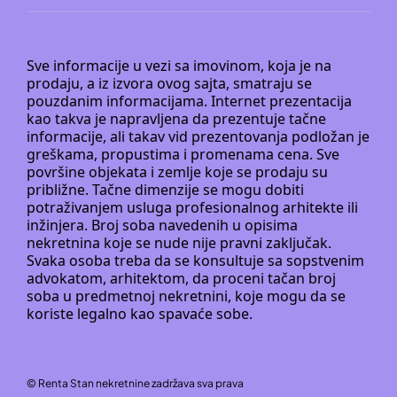
Sve informacije u vezi sa imovinom, koja je na
prodaju, a iz izvora ovog sajta, smatraju se
pouzdanim informacijama. Internet prezentacija
kao takva je napravljena da prezentuje tačne
informacije, ali takav vid prezentovanja podložan je
greškama, propustima i promenama cena. Sve
površine objekata i zemlje koje se prodaju su
približne. Tačne dimenzije se mogu dobiti
potraživanjem usluga profesionalnog arhitekte ili
inžinjera. Broj soba navedenih u opisima
nekretnina koje se nude nije pravni zaključak.
Svaka osoba treba da se konsultuje sa sopstvenim
advokatom, arhitektom, da proceni tačan broj
soba u predmetnoj nekretnini, koje mogu da se
koriste legalno kao spavaće sobe.
©
Renta Stan nekretnine
zadržava sva prava