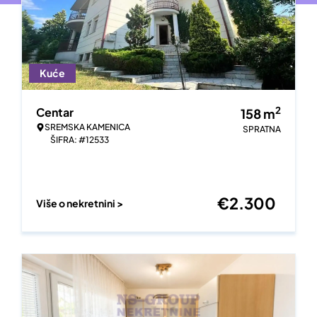
Kuće
2
Centar
158
m
SREMSKA KAMENICA
SPRATNA
ŠIFRA: #12533
€
2.300
Više o nekretnini >