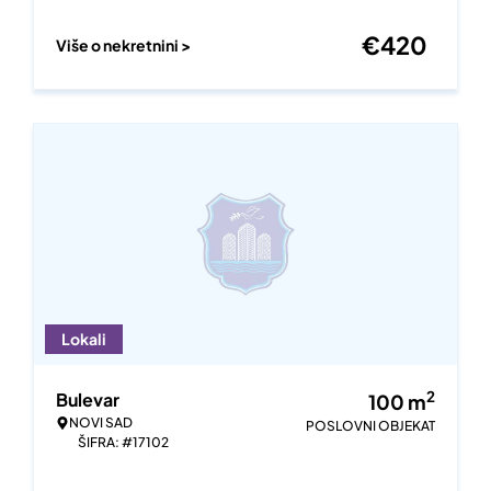
€
420
Više o nekretnini >
Lokali
2
Bulevar
100
m
NOVI SAD
POSLOVNI OBJEKAT
ŠIFRA: #17102