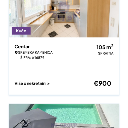
Kuće
2
Centar
105
m
SREMSKA KAMENICA
SPRATNA
ŠIFRA: #16879
€
900
Više o nekretnini >