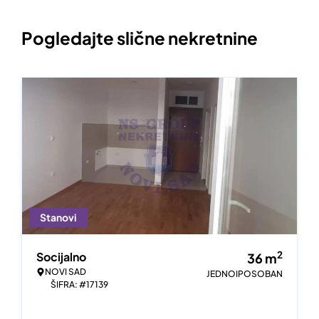
Pogledajte slične nekretnine
Stanovi
2
Socijalno
36
m
NOVI SAD
JEDNOIPOSOBAN
ŠIFRA: #17139