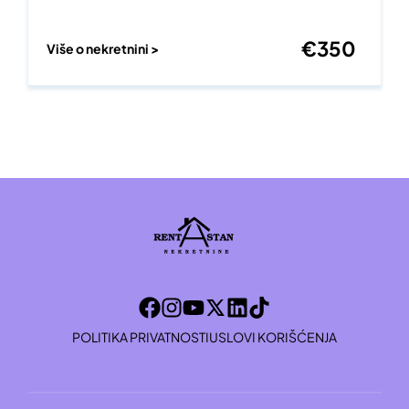
€
350
Više o nekretnini >
POLITIKA PRIVATNOSTI
USLOVI KORIŠĆENJA