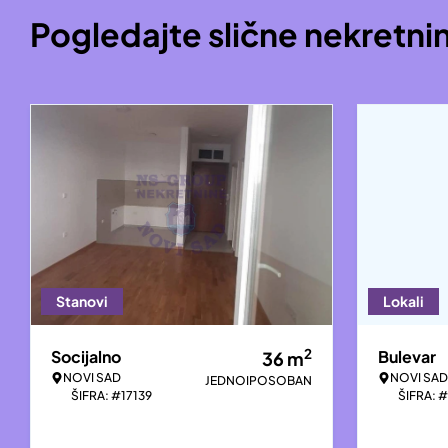
Pogledajte slične nekretni
Stanovi
Lokali
2
Socijalno
Bulevar
36
m
NOVI SAD
NOVI SAD
JEDNOIPOSOBAN
ŠIFRA: #17139
ŠIFRA: 