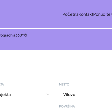
Početna
Kontakt
Ponudite 
ogradnja
360°
KTA
MESTO
POVRŠINA