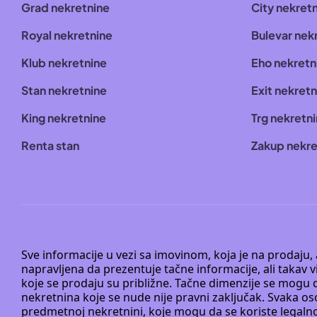
Grad nekretnine
City nekret
Royal nekretnine
Bulevar nek
Klub nekretnine
Eho nekretn
Stan nekretnine
Exit nekretn
King nekretnine
Trg nekretn
Renta stan
Zakup nekre
Sve informacije u vezi sa imovinom, koja je na prodaju,
napravljena da prezentuje tačne informacije, ali taka
koje se prodaju su približne. Tačne dimenzije se mogu d
nekretnina koje se nude nije pravni zaključak. Svaka o
predmetnoj nekretnini, koje mogu da se koriste legaln