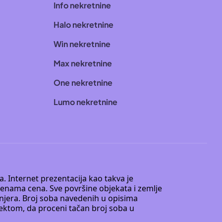
Info nekretnine
Halo nekretnine
Win nekretnine
Max nekretnine
One nekretnine
Lumo nekretnine
. Internet prezentacija kao takva je
menama cena. Sve površine objekata i zemlje
injera. Broj soba navedenih u opisima
tektom, da proceni tačan broj soba u