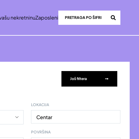
vašu nekretninu
Zaposleni
Još filtera
LOKACIJA
Centar
POVRŠINA