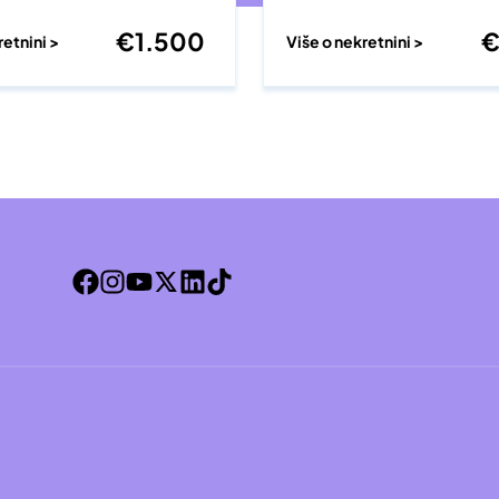
€
1.500
retnini >
Više o nekretnini >