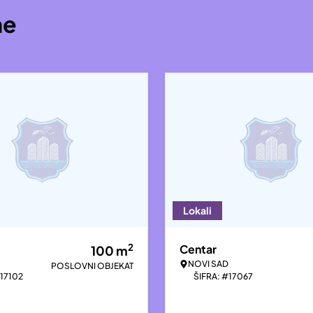
ne
Lokali
2
Centar
100
m
NOVI SAD
POSLOVNI OBJEKAT
#17102
ŠIFRA: #17067