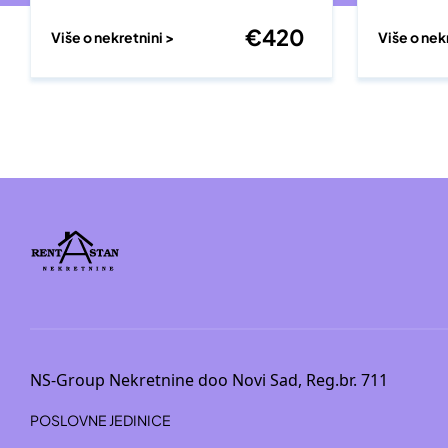
€
420
Više o nekretnini >
Više o nek
NS-Group Nekretnine doo Novi Sad, Reg.br. 711
POSLOVNE JEDINICE