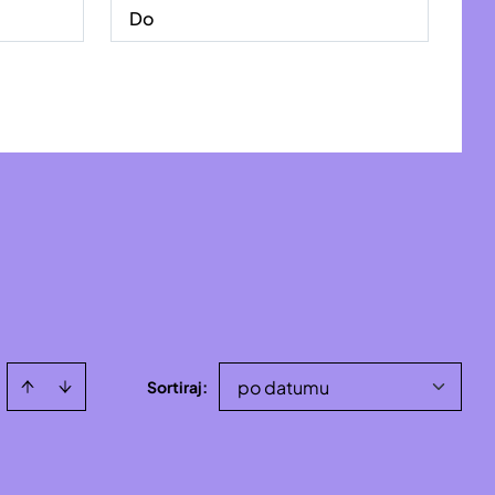
po datumu
Sortiraj
: