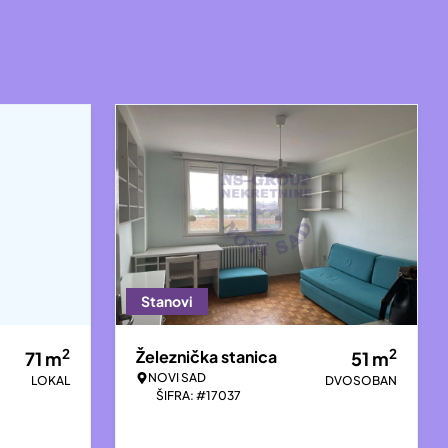
Stanovi
2
2
Železnička stanica
71
m
51
m
NOVI SAD
LOKAL
DVOSOBAN
ŠIFRA: #17037