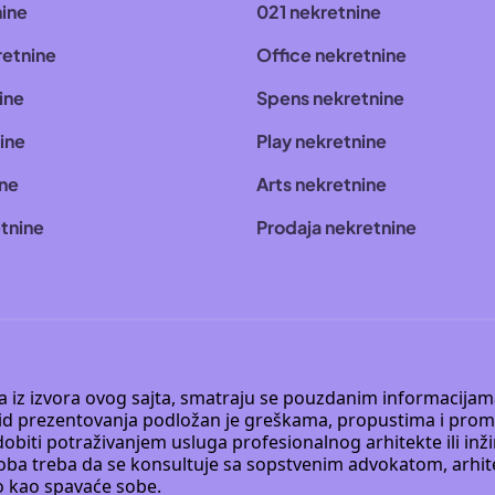
nine
021 nekretnine
retnine
Office nekretnine
ine
Spens nekretnine
ine
Play nekretnine
ine
Arts nekretnine
tnine
Prodaja nekretnine
 a iz izvora ovog sajta, smatraju se pouzdanim informacijama
v vid prezentovanja podložan je greškama, propustima i pro
obiti potraživanjem usluga profesionalnog arhitekte ili inž
soba treba da se konsultuje sa sopstvenim advokatom, arhi
o kao spavaće sobe.