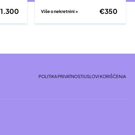
€
1.300
€
350
Više o nekretnini >
POLITIKA PRIVATNOSTI
USLOVI KORIŠĆENJA