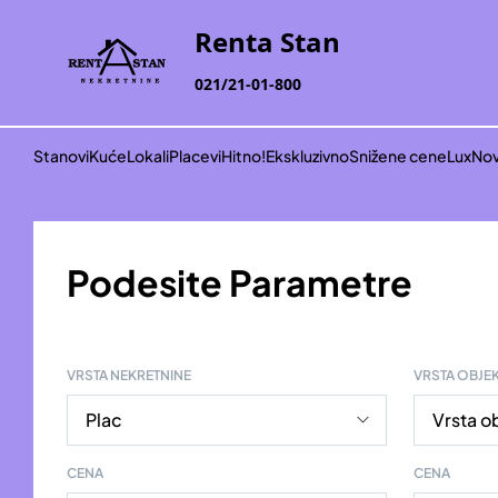
Renta Stan
021/21-01-800
Stanovi
Kuće
Lokali
Placevi
Hitno!
Ekskluzivno
Snižene cene
Lux
Nov
Podesite Parametre
VRSTA NEKRETNINE
VRSTA OBJE
CENA
CENA