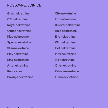
POSLOVNE JEDINICE
Grad nekretnine
City nekretnine
021 nekretnine
Info nekretnine
Royal nekretnine
Bulevar nekretnine
Office nekretnine
Halo nekretnine
Klub nekretnine
Eho nekretnine
Spens nekretnine
Win nekretnine
Stan nekretnine
Exit nekretnine
Play nekretnine
Max nekretnine
King nekretnine
Trg nekretnine
Arts nekretnine
One nekretnine
Renta stan
Zakup nekretnine
Prodaja nekretnine
Lumo nekretnine