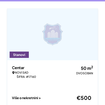
Stanovi
2
Centar
50
m
NOVI SAD
DVOSOBAN
ŠIFRA: #17160
€
500
Više o nekretnini >