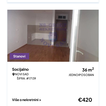
Stanovi
2
Socijalno
36
m
NOVI SAD
JEDNOIPOSOBAN
ŠIFRA: #17139
€
420
Više o nekretnini >