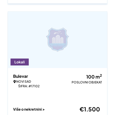
Lokali
2
Bulevar
100
m
NOVI SAD
POSLOVNI OBJEKAT
ŠIFRA: #17102
€
1.500
Više o nekretnini >