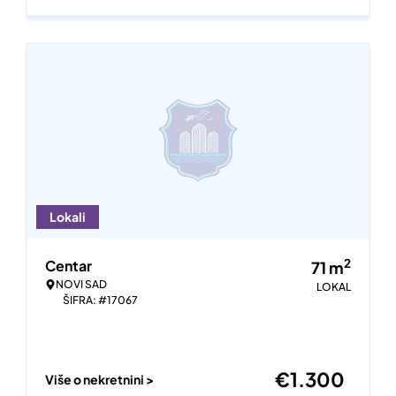
Lokali
2
Centar
71
m
NOVI SAD
LOKAL
ŠIFRA: #17067
€
1.300
Više o nekretnini >