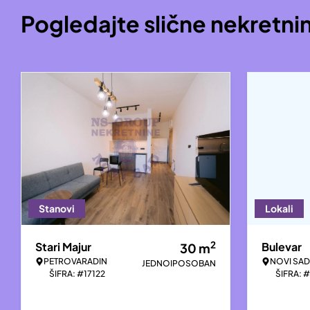
Pogledajte slične nekretni
Stanovi
Lokali
2
Stari Majur
Bulevar
30
m
PETROVARADIN
NOVI SAD
JEDNOIPOSOBAN
ŠIFRA: #17122
ŠIFRA: 