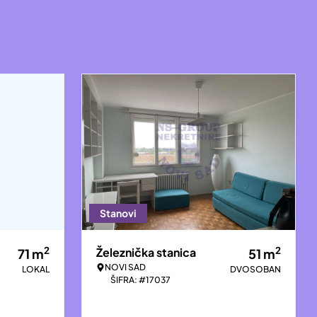
Stanovi
2
2
Železnička stanica
71
m
51
m
NOVI SAD
LOKAL
DVOSOBAN
ŠIFRA: #17037