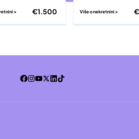
€
1.500
retnini >
Više o nekretnini >