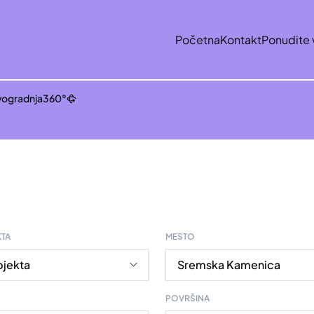
Početna
Kontakt
Ponudite 
ogradnja
360°
KTA
MESTO
POVRŠINA