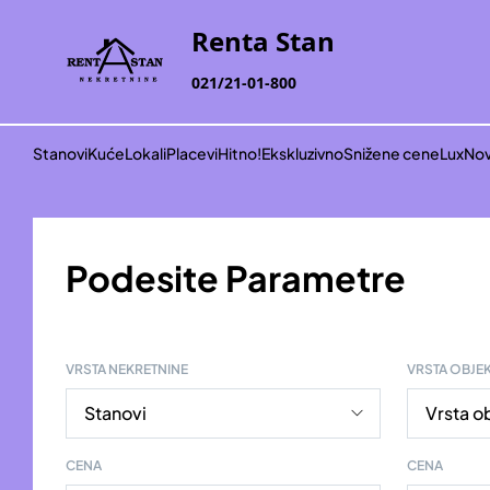
Renta Stan
021/21-01-800
Stanovi
Kuće
Lokali
Placevi
Hitno!
Ekskluzivno
Snižene cene
Lux
Nov
Podesite Parametre
VRSTA NEKRETNINE
VRSTA OBJE
CENA
CENA