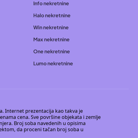
Info nekretnine
Halo nekretnine
Win nekretnine
Max nekretnine
One nekretnine
Lumo nekretnine
. Internet prezentacija kao takva je
menama cena. Sve površine objekata i zemlje
injera. Broj soba navedenih u opisima
tektom, da proceni tačan broj soba u