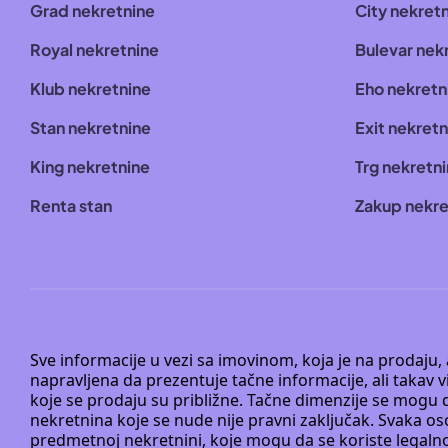
Grad nekretnine
City nekret
Royal nekretnine
Bulevar nek
Klub nekretnine
Eho nekretn
Stan nekretnine
Exit nekretn
King nekretnine
Trg nekretn
Renta stan
Zakup nekre
Sve informacije u vezi sa imovinom, koja je na prodaju,
napravljena da prezentuje tačne informacije, ali taka
koje se prodaju su približne. Tačne dimenzije se mogu d
nekretnina koje se nude nije pravni zaključak. Svaka o
predmetnoj nekretnini, koje mogu da se koriste legaln