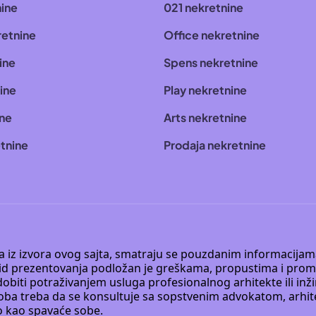
nine
021 nekretnine
retnine
Office nekretnine
ine
Spens nekretnine
ine
Play nekretnine
ine
Arts nekretnine
tnine
Prodaja nekretnine
 a iz izvora ovog sajta, smatraju se pouzdanim informacijama
v vid prezentovanja podložan je greškama, propustima i pro
obiti potraživanjem usluga profesionalnog arhitekte ili inž
soba treba da se konsultuje sa sopstvenim advokatom, arhi
o kao spavaće sobe.