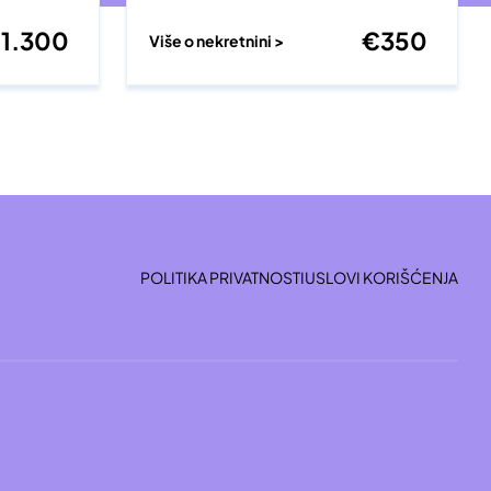
€
1.300
€
350
Više o nekretnini >
POLITIKA PRIVATNOSTI
USLOVI KORIŠĆENJA