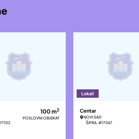
ne
Lokali
2
Centar
100
m
NOVI SAD
POSLOVNI OBJEKAT
#17102
ŠIFRA: #17067