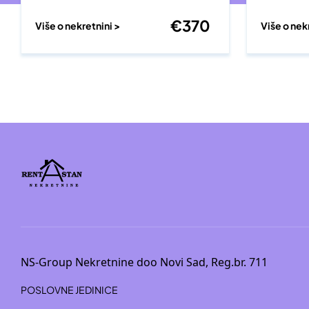
€
370
Više o nekretnini >
Više o nek
NS-Group Nekretnine doo Novi Sad, Reg.br. 711
POSLOVNE JEDINICE