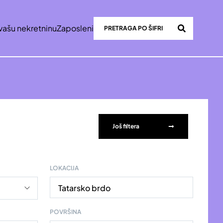
vašu nekretninu
Zaposleni
Još filtera
LOKACIJA
Tatarsko brdo
POVRŠINA