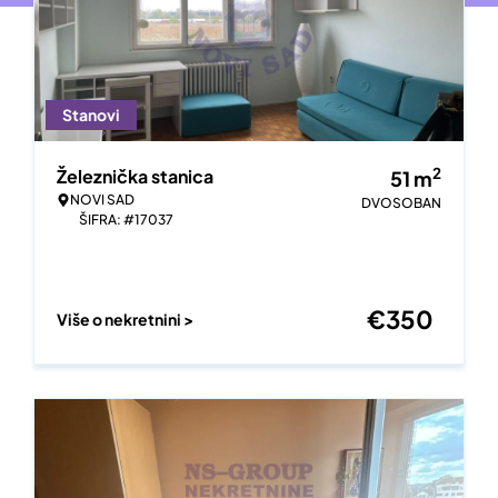
Stanovi
2
Železnička stanica
51
m
NOVI SAD
DVOSOBAN
ŠIFRA: #17037
€
350
Više o nekretnini >