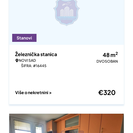
Stanovi
2
Železnička stanica
48
m
NOVI SAD
DVOSOBAN
ŠIFRA: #16445
€
320
Više o nekretnini >