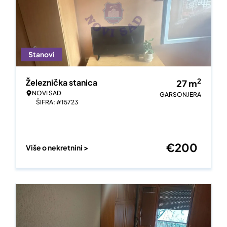
Stanovi
2
Železnička stanica
27
m
NOVI SAD
GARSONJERA
ŠIFRA: #15723
€
200
Više o nekretnini >