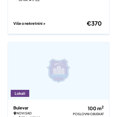
€
370
Više o nekretnini >
Lokali
2
Bulevar
100
m
NOVI SAD
POSLOVNI OBJEKAT