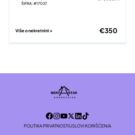
ŠIFRA: #17037
€
350
Više o nekretnini >
POLITIKA PRIVATNOSTI
USLOVI KORIŠĆENJA