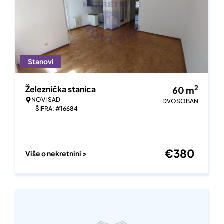
Stanovi
2
Železnička stanica
60
m
NOVI SAD
DVOSOBAN
ŠIFRA: #16684
€
380
Više o nekretnini >