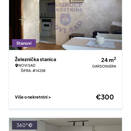
Stanovi
2
Železnička stanica
24
m
NOVI SAD
GARSONJERA
ŠIFRA: #14258
€
300
Više o nekretnini >
360°