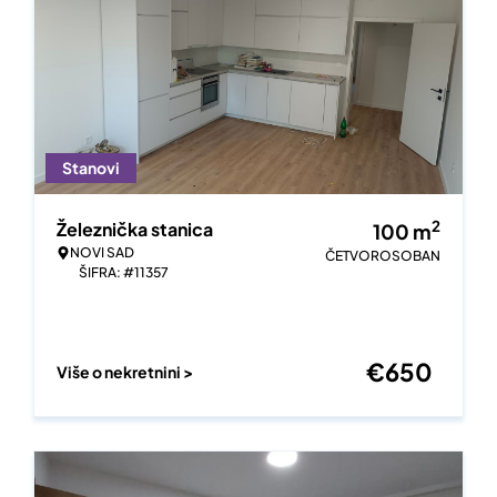
Stanovi
2
Železnička stanica
100
m
NOVI SAD
ČETVOROSOBAN
ŠIFRA: #11357
€
650
Više o nekretnini >