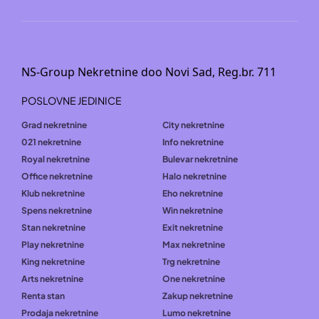
NS-Group Nekretnine doo Novi Sad, Reg.br. 711
POSLOVNE JEDINICE
Grad nekretnine
City nekretnine
021 nekretnine
Info nekretnine
Royal nekretnine
Bulevar nekretnine
Office nekretnine
Halo nekretnine
Klub nekretnine
Eho nekretnine
Spens nekretnine
Win nekretnine
Stan nekretnine
Exit nekretnine
Play nekretnine
Max nekretnine
King nekretnine
Trg nekretnine
Arts nekretnine
One nekretnine
Renta stan
Zakup nekretnine
Prodaja nekretnine
Lumo nekretnine