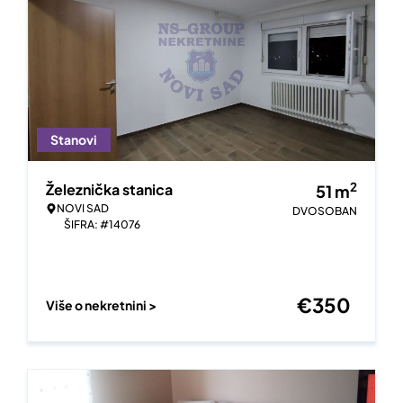
Stanovi
2
Železnička stanica
51
m
NOVI SAD
DVOSOBAN
ŠIFRA: #14076
€
350
Više o nekretnini >