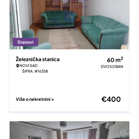
Stanovi
2
Železnička stanica
60
m
NOVI SAD
DVOSOBAN
ŠIFRA: #16358
€
400
Više o nekretnini >