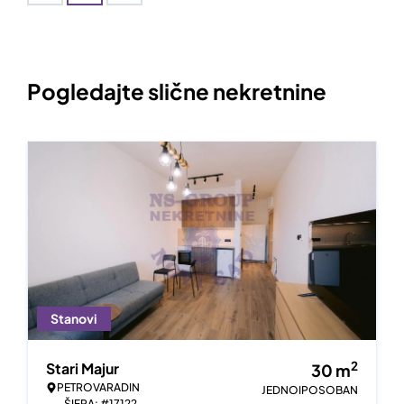
Pogledajte slične nekretnine
Stanovi
2
Stari Majur
30
m
PETROVARADIN
JEDNOIPOSOBAN
ŠIFRA: #17122