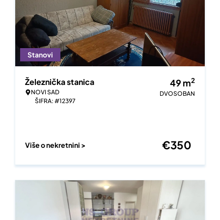
Stanovi
2
Železnička stanica
49
m
NOVI SAD
DVOSOBAN
ŠIFRA: #12397
€
350
Više o nekretnini >