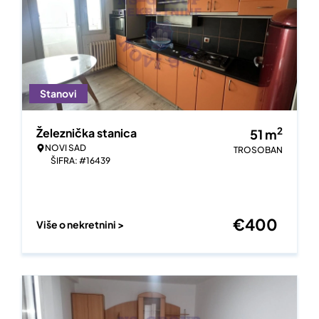
Stanovi
2
Železnička stanica
51
m
NOVI SAD
TROSOBAN
ŠIFRA: #16439
€
400
Više o nekretnini >