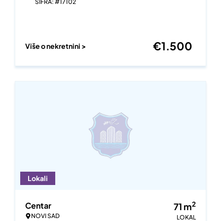
ŠIFRA: #17102
€
1.500
Više o nekretnini >
Lokali
2
Centar
71
m
NOVI SAD
LOKAL