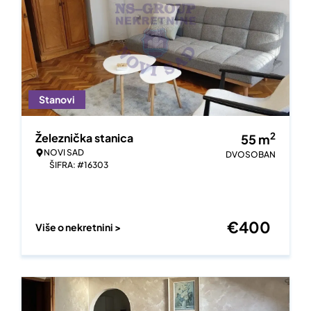
Stanovi
2
Železnička stanica
55
m
NOVI SAD
DVOSOBAN
ŠIFRA: #16303
€
400
Više o nekretnini >