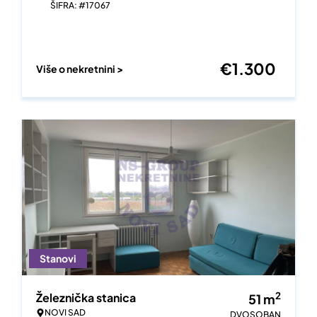
ŠIFRA: #17067
€
1.300
Više o nekretnini >
Stanovi
2
Železnička stanica
51
m
NOVI SAD
DVOSOBAN