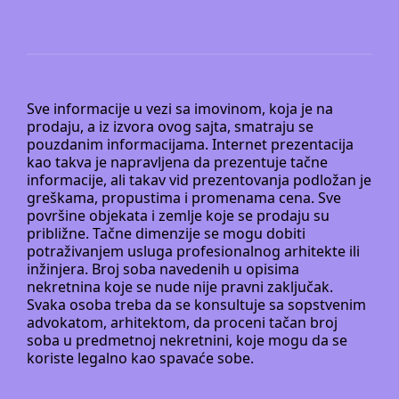
Sve informacije u vezi sa imovinom, koja je na
prodaju, a iz izvora ovog sajta, smatraju se
pouzdanim informacijama. Internet prezentacija
kao takva je napravljena da prezentuje tačne
informacije, ali takav vid prezentovanja podložan je
greškama, propustima i promenama cena. Sve
površine objekata i zemlje koje se prodaju su
približne. Tačne dimenzije se mogu dobiti
potraživanjem usluga profesionalnog arhitekte ili
inžinjera. Broj soba navedenih u opisima
nekretnina koje se nude nije pravni zaključak.
Svaka osoba treba da se konsultuje sa sopstvenim
advokatom, arhitektom, da proceni tačan broj
soba u predmetnoj nekretnini, koje mogu da se
koriste legalno kao spavaće sobe.