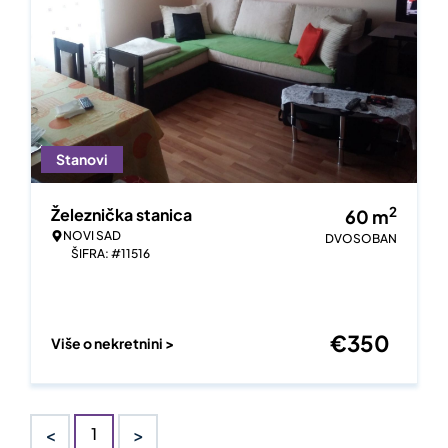
Stanovi
2
Železnička stanica
60
m
NOVI SAD
DVOSOBAN
ŠIFRA: #11516
€
350
Više o nekretnini >
<
>
1