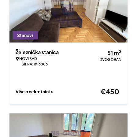
Stanovi
2
Železnička stanica
51
m
NOVI SAD
DVOSOBAN
ŠIFRA: #16886
€
450
Više o nekretnini >