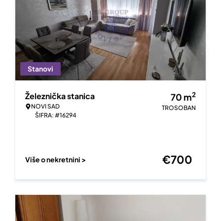
Stanovi
2
Železnička stanica
70
m
NOVI SAD
TROSOBAN
ŠIFRA: #16294
€
700
Više o nekretnini >