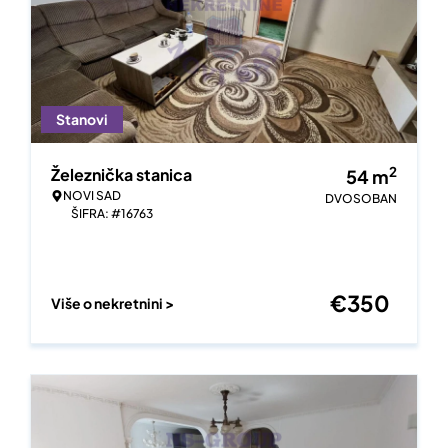
Stanovi
2
Železnička stanica
54
m
NOVI SAD
DVOSOBAN
ŠIFRA: #16763
€
350
Više o nekretnini >