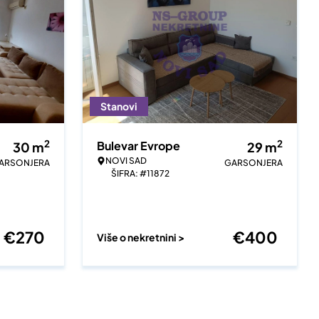
Stanovi
2
2
Bulevar Evrope
30
m
29
m
NOVI SAD
ARSONJERA
GARSONJERA
ŠIFRA: #11872
€
270
€
400
Više o nekretnini >