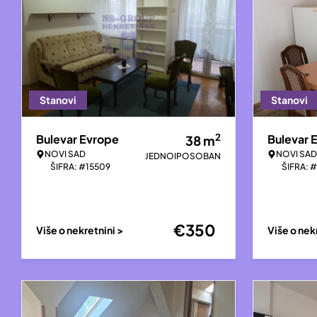
Stanovi
Stanovi
2
Bulevar Evrope
Bulevar 
38
m
NOVI SAD
NOVI SAD
JEDNOIPOSOBAN
ŠIFRA: #15509
ŠIFRA: 
€
350
Više o nekretnini >
Više o nek