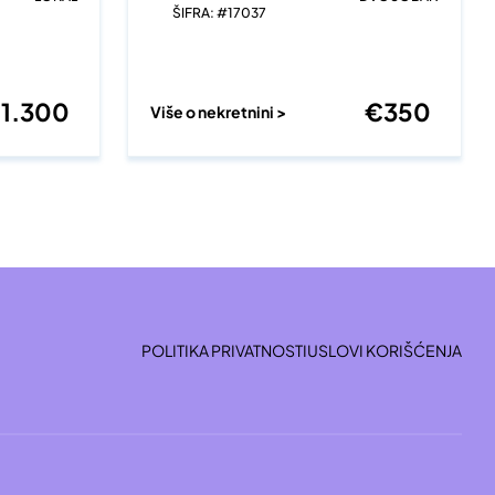
ŠIFRA: #17037
€
1.300
€
350
Više o nekretnini >
POLITIKA PRIVATNOSTI
USLOVI KORIŠĆENJA