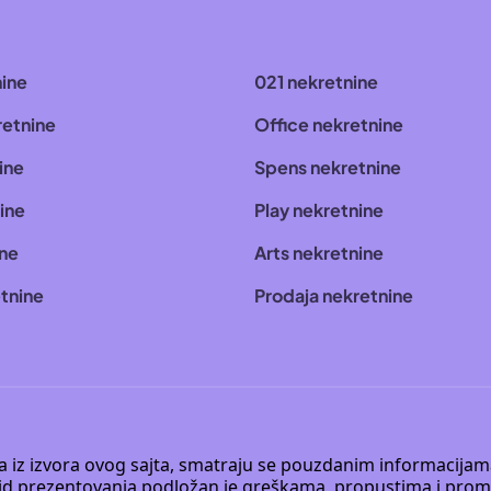
nine
021 nekretnine
retnine
Office nekretnine
ine
Spens nekretnine
ine
Play nekretnine
ine
Arts nekretnine
tnine
Prodaja nekretnine
 a iz izvora ovog sajta, smatraju se pouzdanim informacijama
v vid prezentovanja podložan je greškama, propustima i pro