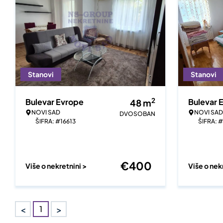
Stanovi
Stanovi
2
Bulevar Evrope
Bulevar 
48
m
NOVI SAD
NOVI SAD
DVOSOBAN
ŠIFRA: #16613
ŠIFRA: 
€
400
Više o nekretnini >
Više o nek
<
>
1