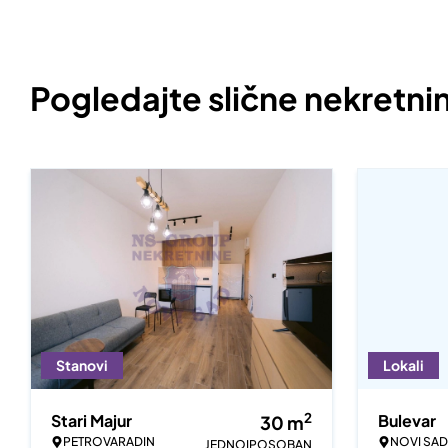
Pogledajte slične nekretni
Stanovi
Lokali
2
Stari Majur
Bulevar
30
m
PETROVARADIN
NOVI SAD
JEDNOIPOSOBAN