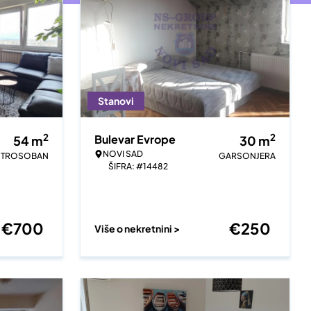
Stanovi
2
2
Bulevar Evrope
54
m
30
m
NOVI SAD
TROSOBAN
GARSONJERA
ŠIFRA: #14482
€
700
€
250
Više o nekretnini >