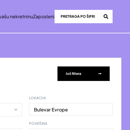
vašu nekretninu
Zaposleni
Još filtera
LOKACIJA
Bulevar Evrope
POVRŠINA