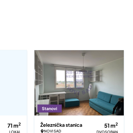
Stanovi
2
2
Železnička stanica
71
m
51
m
NOVI SAD
LOKAL
DVOSOBAN