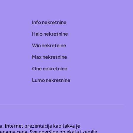
Info nekretnine
Halo nekretnine
Win nekretnine
Max nekretnine
One nekretnine
Lumo nekretnine
. Internet prezentacija kao takva je
menama cena. Sve površine objekata i zemlje