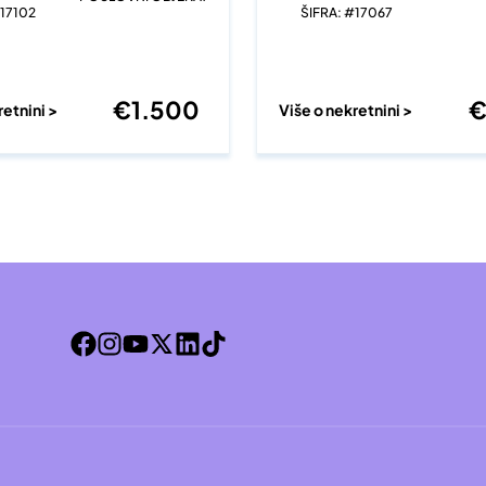
#17102
ŠIFRA: #17067
€
1.500
retnini >
Više o nekretnini >