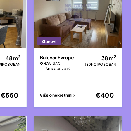
Stanovi
2
2
Bulevar Evrope
48
m
38
m
NOVI SAD
OIPOSOBAN
JEDNOIPOSOBAN
ŠIFRA: #17079
€
550
€
400
Više o nekretnini >