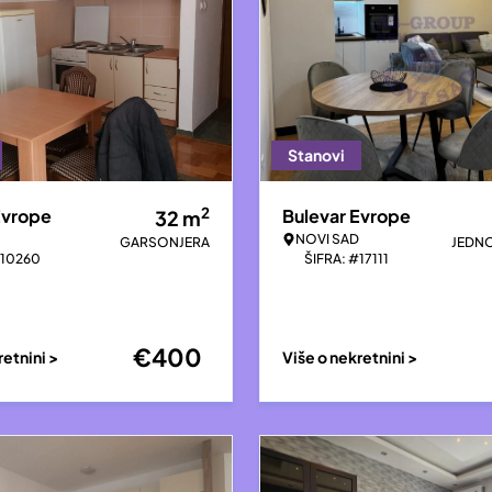
Stanovi
2
Evrope
Bulevar Evrope
32
m
NOVI SAD
GARSONJERA
JEDN
#10260
ŠIFRA: #17111
€
400
retnini >
Više o nekretnini >