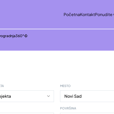
Početna
Kontakt
Ponudite 
ogradnja
360°
KTA
MESTO
POVRŠINA