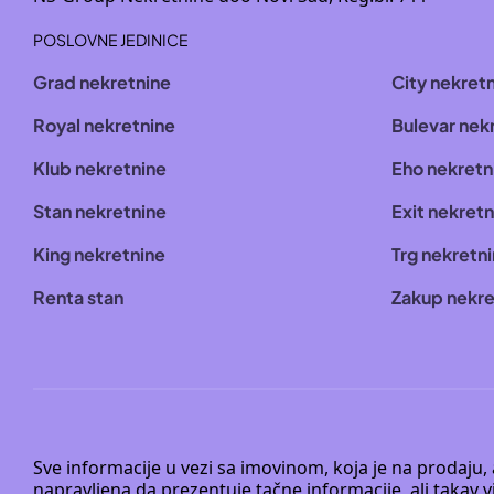
POSLOVNE JEDINICE
Grad nekretnine
City nekret
Royal nekretnine
Bulevar nek
Klub nekretnine
Eho nekretn
Stan nekretnine
Exit nekretn
King nekretnine
Trg nekretn
Renta stan
Zakup nekre
Sve informacije u vezi sa imovinom, koja je na prodaju,
napravljena da prezentuje tačne informacije, ali taka