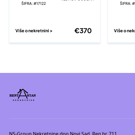
ŠIFRA: #17122
ŠIFRA: 
€
370
Više o nekretnini >
Više o nek
NS-Group Nekretnine doo Novi Sad, Reg.br. 711