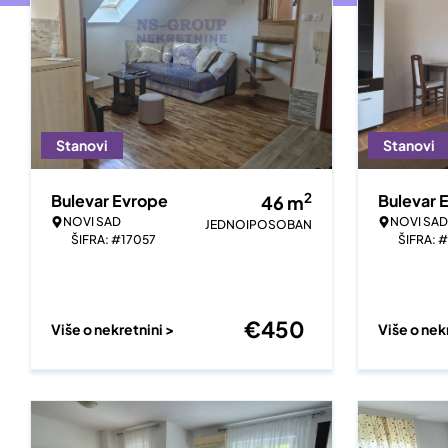
Stanovi
Stanovi
2
Bulevar Evrope
Bulevar 
46
m
NOVI SAD
NOVI SAD
JEDNOIPOSOBAN
ŠIFRA: #17057
ŠIFRA: 
€
450
Više o nekretnini >
Više o nek