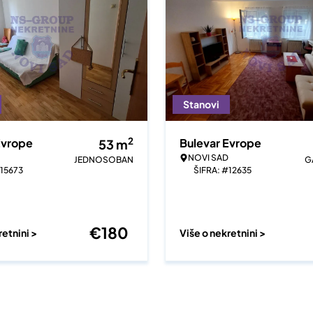
Stanovi
2
Evrope
Bulevar Evrope
53
m
NOVI SAD
JEDNOSOBAN
G
#15673
ŠIFRA: #12635
€
180
retnini >
Više o nekretnini >