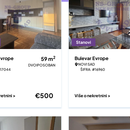
Stanovi
2
Evrope
Bulevar Evrope
59
m
NOVI SAD
DVOIPOSOBAN
#17044
ŠIFRA: #16960
€
500
retnini >
Više o nekretnini >