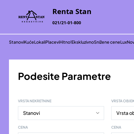
Renta Stan
021/21-01-800
Stanovi
Kuće
Lokali
Placevi
Hitno!
Ekskluzivno
Snižene cene
Lux
Nov
Podesite Parametre
VRSTA NEKRETNINE
VRSTA OBJE
CENA
CENA