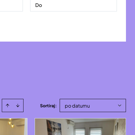
po datumu
Sortiraj
: