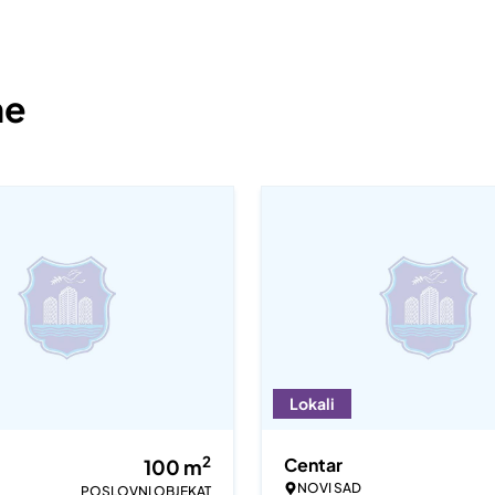
ne
Lokali
2
Centar
100
m
NOVI SAD
POSLOVNI OBJEKAT