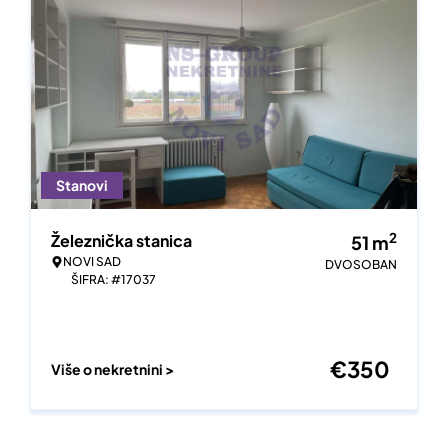
Stanovi
2
Železnička stanica
51
m
NOVI SAD
DVOSOBAN
ŠIFRA: #17037
€
350
Više o nekretnini >