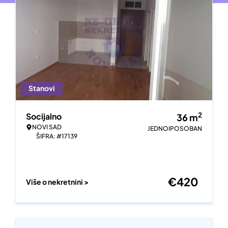
Stanovi
2
Socijalno
36
m
NOVI SAD
JEDNOIPOSOBAN
ŠIFRA: #17139
€
420
Više o nekretnini >