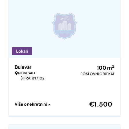
Lokali
2
Bulevar
100
m
NOVI SAD
POSLOVNI OBJEKAT
ŠIFRA: #17102
€
1.500
Više o nekretnini >