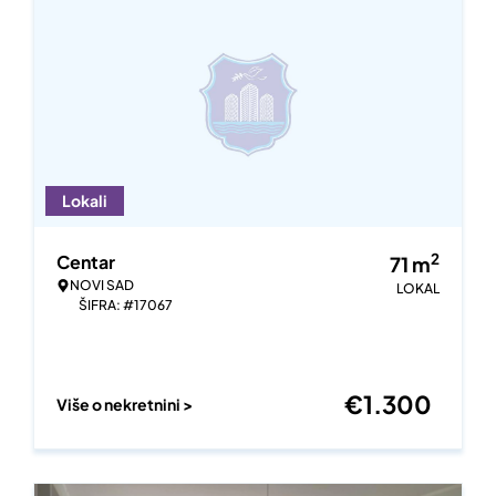
Lokali
2
Centar
71
m
NOVI SAD
LOKAL
ŠIFRA: #17067
€
1.300
Više o nekretnini >