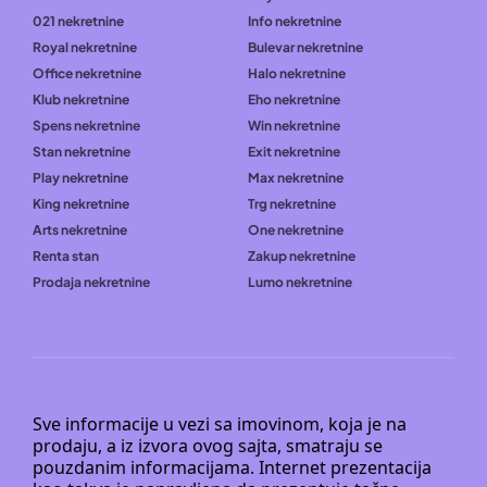
021 nekretnine
Info nekretnine
Royal nekretnine
Bulevar nekretnine
Office nekretnine
Halo nekretnine
Klub nekretnine
Eho nekretnine
Spens nekretnine
Win nekretnine
Stan nekretnine
Exit nekretnine
Play nekretnine
Max nekretnine
King nekretnine
Trg nekretnine
Arts nekretnine
One nekretnine
Renta stan
Zakup nekretnine
Prodaja nekretnine
Lumo nekretnine
Sve informacije u vezi sa imovinom, koja je na
prodaju, a iz izvora ovog sajta, smatraju se
pouzdanim informacijama. Internet prezentacija