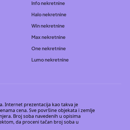
Info nekretnine
Halo nekretnine
Win nekretnine
Max nekretnine
One nekretnine
Lumo nekretnine
. Internet prezentacija kao takva je
menama cena. Sve površine objekata i zemlje
injera. Broj soba navedenih u opisima
tektom, da proceni tačan broj soba u