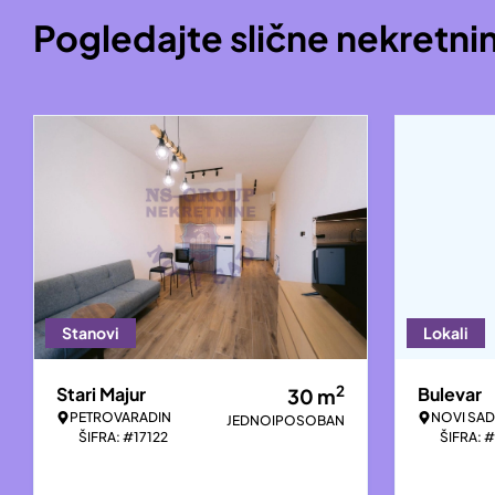
Pogledajte slične nekretni
Stanovi
Lokali
2
Stari Majur
Bulevar
30
m
PETROVARADIN
NOVI SAD
JEDNOIPOSOBAN
ŠIFRA: #17122
ŠIFRA: 