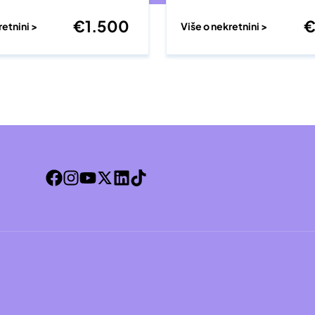
€
1.500
retnini >
Više o nekretnini >