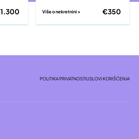
€
1.300
€
350
Više o nekretnini >
POLITIKA PRIVATNOSTI
USLOVI KORIŠĆENJA