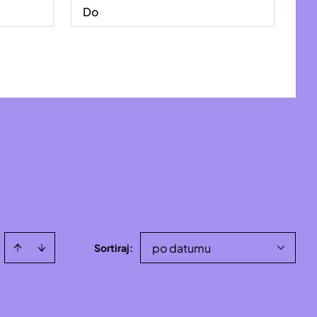
po datumu
Sortiraj
: