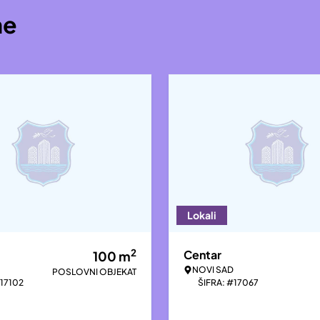
ne
Lokali
2
Centar
100
m
NOVI SAD
POSLOVNI OBJEKAT
#17102
ŠIFRA: #17067