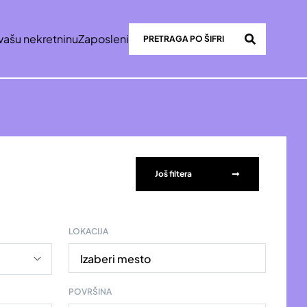
vašu nekretninu
Zaposleni
Još filtera
LOKACIJA
Izaberi mesto
POVRŠINA