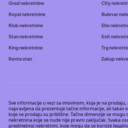
Grad nekretnine
City nekret
Royal nekretnine
Bulevar nek
Klub nekretnine
Eho nekretn
Stan nekretnine
Exit nekretn
King nekretnine
Trg nekretn
Renta stan
Zakup nekre
Sve informacije u vezi sa imovinom, koja je na prodaju,
napravljena da prezentuje tačne informacije, ali taka
koje se prodaju su približne. Tačne dimenzije se mogu d
nekretnina koje se nude nije pravni zaključak. Svaka o
predmetnoj nekretnini, koje mogu da se koriste legaln