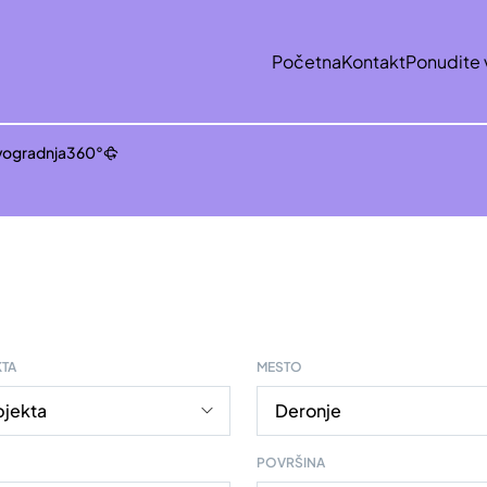
Početna
Kontakt
Ponudite 
ogradnja
360°
KTA
MESTO
POVRŠINA