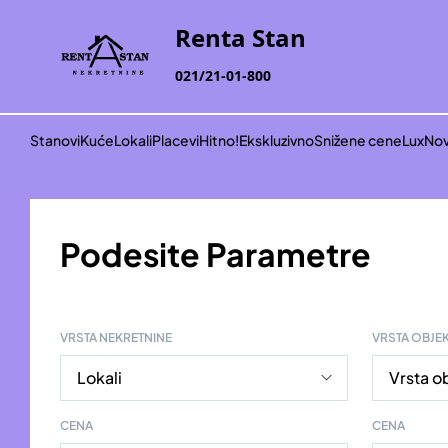
Renta Stan
021/21-01-800
Stanovi
Kuće
Lokali
Placevi
Hitno!
Ekskluzivno
Snižene cene
Lux
Nov
Podesite Parametre
VRSTA NEKRETNINE
VRSTA OBJE
CENA
CENA