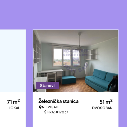
Stanovi
2
2
Železnička stanica
71
m
51
m
NOVI SAD
LOKAL
DVOSOBAN
ŠIFRA: #17037