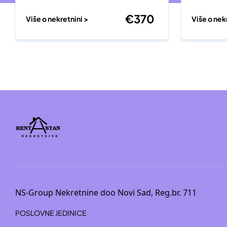
€
370
Više o nekretnini >
Više o nek
NS-Group Nekretnine doo Novi Sad, Reg.br. 711
POSLOVNE JEDINICE