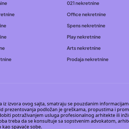
nine
021 nekretnine
retnine
Office nekretnine
ine
Spens nekretnine
ine
Play nekretnine
ine
Arts nekretnine
tnine
Prodaja nekretnine
 a iz izvora ovog sajta, smatraju se pouzdanim informacijama
v vid prezentovanja podložan je greškama, propustima i pro
obiti potraživanjem usluga profesionalnog arhitekte ili inž
soba treba da se konsultuje sa sopstvenim advokatom, arhi
o kao spavaće sobe.