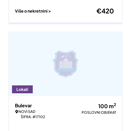
€
420
Više o nekretnini >
Lokali
2
Bulevar
100
m
NOVI SAD
POSLOVNI OBJEKAT
ŠIFRA: #17102