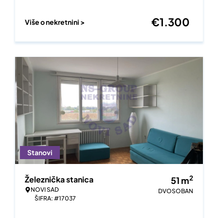
€
1.300
Više o nekretnini >
Stanovi
2
Železnička stanica
51
m
NOVI SAD
DVOSOBAN
ŠIFRA: #17037