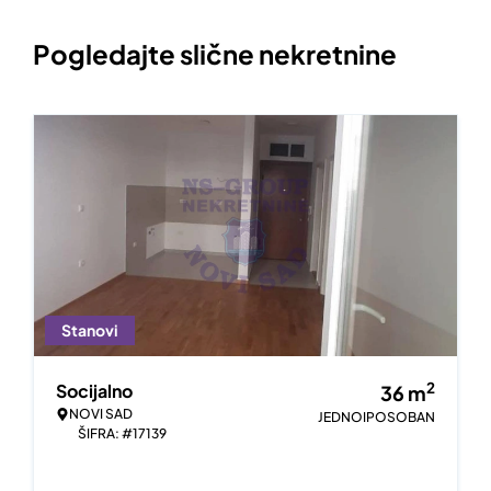
Pogledajte slične nekretnine
Stanovi
2
Socijalno
36
m
NOVI SAD
JEDNOIPOSOBAN
ŠIFRA: #17139