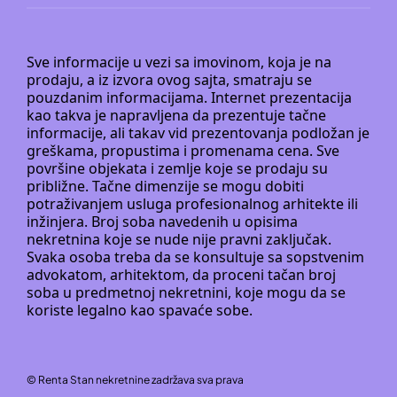
Sve informacije u vezi sa imovinom, koja je na
prodaju, a iz izvora ovog sajta, smatraju se
pouzdanim informacijama. Internet prezentacija
kao takva je napravljena da prezentuje tačne
informacije, ali takav vid prezentovanja podložan je
greškama, propustima i promenama cena. Sve
površine objekata i zemlje koje se prodaju su
približne. Tačne dimenzije se mogu dobiti
potraživanjem usluga profesionalnog arhitekte ili
inžinjera. Broj soba navedenih u opisima
nekretnina koje se nude nije pravni zaključak.
Svaka osoba treba da se konsultuje sa sopstvenim
advokatom, arhitektom, da proceni tačan broj
soba u predmetnoj nekretnini, koje mogu da se
koriste legalno kao spavaće sobe.
©
Renta Stan nekretnine
zadržava sva prava