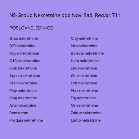
NS-Group Nekretnine doo Novi Sad, Reg.br. 711
POSLOVNE JEDINICE
Grad nekretnine
City nekretnine
021 nekretnine
Info nekretnine
Royal nekretnine
Bulevar nekretnine
Office nekretnine
Halo nekretnine
Klub nekretnine
Eho nekretnine
Spens nekretnine
Win nekretnine
Stan nekretnine
Exit nekretnine
Play nekretnine
Max nekretnine
King nekretnine
Trg nekretnine
Arts nekretnine
One nekretnine
Renta stan
Zakup nekretnine
Prodaja nekretnine
Lumo nekretnine