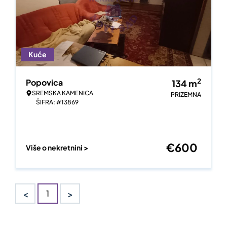
Kuće
2
Popovica
134
m
SREMSKA KAMENICA
PRIZEMNA
ŠIFRA: #13869
€
600
Više o nekretnini >
<
>
1