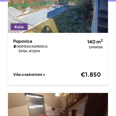
Kuće
2
Popovica
140
m
SREMSKA KAMENICA
SPRATNA
ŠIFRA: #15594
€
1.850
Više o nekretnini >