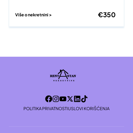
€
350
Više o nekretnini >
POLITIKA PRIVATNOSTI
USLOVI KORIŠĆENJA