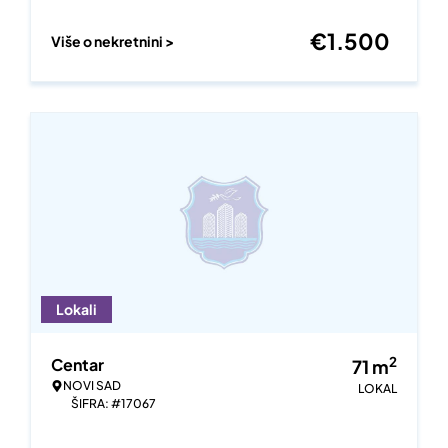
€
1.500
Više o nekretnini >
Lokali
2
Centar
71
m
NOVI SAD
LOKAL
ŠIFRA: #17067