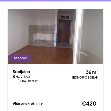
Stanovi
2
Socijalno
36
m
NOVI SAD
JEDNOIPOSOBAN
ŠIFRA: #17139
€
420
Više o nekretnini >