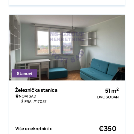
Stanovi
2
Železnička stanica
51
m
NOVI SAD
DVOSOBAN
ŠIFRA: #17037
€
350
Više o nekretnini >