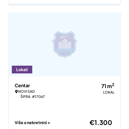
Lokali
2
Centar
71
m
NOVI SAD
LOKAL
ŠIFRA: #17067
€
1.300
Više o nekretnini >