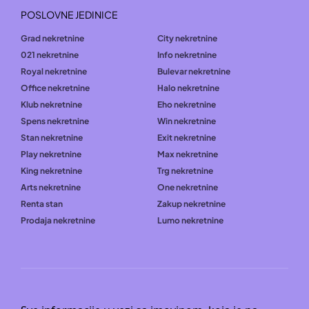
POSLOVNE JEDINICE
Grad nekretnine
City nekretnine
021 nekretnine
Info nekretnine
Royal nekretnine
Bulevar nekretnine
Office nekretnine
Halo nekretnine
Klub nekretnine
Eho nekretnine
Spens nekretnine
Win nekretnine
Stan nekretnine
Exit nekretnine
Play nekretnine
Max nekretnine
King nekretnine
Trg nekretnine
Arts nekretnine
One nekretnine
Renta stan
Zakup nekretnine
Prodaja nekretnine
Lumo nekretnine