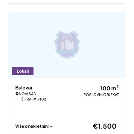
Lokali
2
Bulevar
100
m
NOVI SAD
POSLOVNI OBJEKAT
ŠIFRA: #17102
€
1.500
Više o nekretnini >