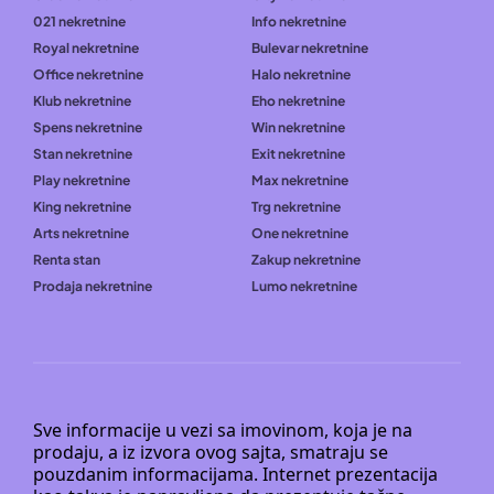
021 nekretnine
Info nekretnine
Royal nekretnine
Bulevar nekretnine
Office nekretnine
Halo nekretnine
Klub nekretnine
Eho nekretnine
Spens nekretnine
Win nekretnine
Stan nekretnine
Exit nekretnine
Play nekretnine
Max nekretnine
King nekretnine
Trg nekretnine
Arts nekretnine
One nekretnine
Renta stan
Zakup nekretnine
Prodaja nekretnine
Lumo nekretnine
Sve informacije u vezi sa imovinom, koja je na
prodaju, a iz izvora ovog sajta, smatraju se
pouzdanim informacijama. Internet prezentacija