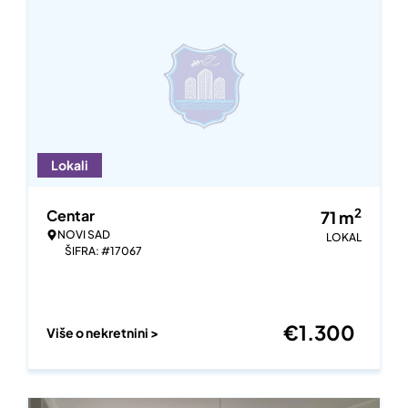
Lokali
2
Centar
71
m
NOVI SAD
LOKAL
ŠIFRA: #17067
€
1.300
Više o nekretnini >