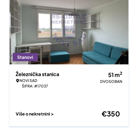
Stanovi
2
Železnička stanica
51
m
NOVI SAD
DVOSOBAN
ŠIFRA: #17037
€
350
Više o nekretnini >