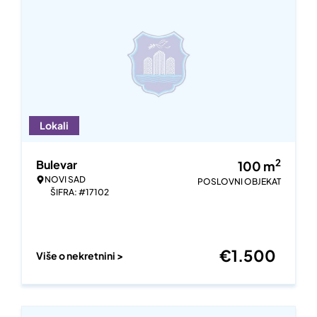
Lokali
2
Bulevar
100
m
NOVI SAD
POSLOVNI OBJEKAT
ŠIFRA: #17102
€
1.500
Više o nekretnini >