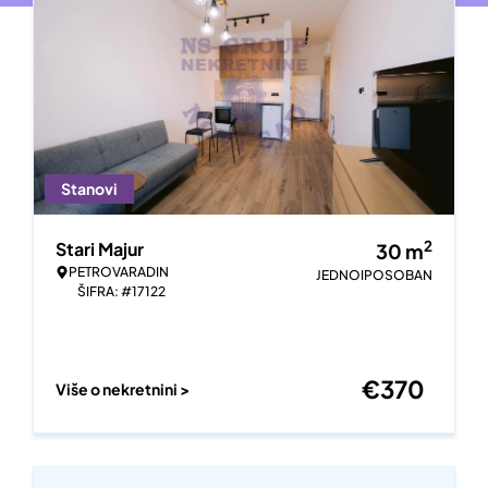
Stanovi
2
Stari Majur
30
m
PETROVARADIN
JEDNOIPOSOBAN
ŠIFRA: #17122
€
370
Više o nekretnini >