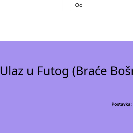
Ulaz u Futog (Braće Boš
Postavka: