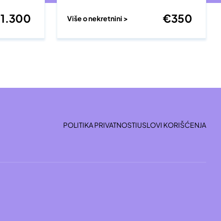
€
1.300
€
350
Više o nekretnini >
POLITIKA PRIVATNOSTI
USLOVI KORIŠĆENJA