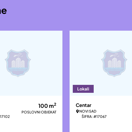
ne
Lokali
2
Centar
100
m
NOVI SAD
POSLOVNI OBJEKAT
#17102
ŠIFRA: #17067