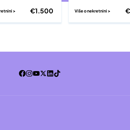
€
1.500
retnini >
Više o nekretnini >