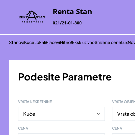
Renta Stan
021/21-01-800
Stanovi
Kuće
Lokali
Placevi
Hitno!
Ekskluzivno
Snižene cene
Lux
Nov
Podesite Parametre
VRSTA NEKRETNINE
VRSTA OBJE
CENA
CENA