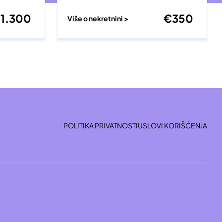
€
1.300
€
350
Više o nekretnini >
POLITIKA PRIVATNOSTI
USLOVI KORIŠĆENJA