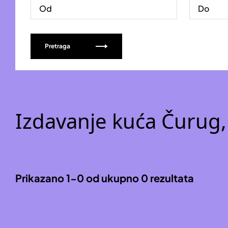
Pretraga
Izdavanje kuća Čurug, 
Prikazano 1-0 od ukupno 0 rezultata