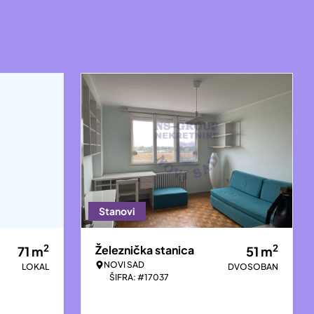
Stanovi
2
2
Železnička stanica
71
m
51
m
NOVI SAD
LOKAL
DVOSOBAN
ŠIFRA: #17037