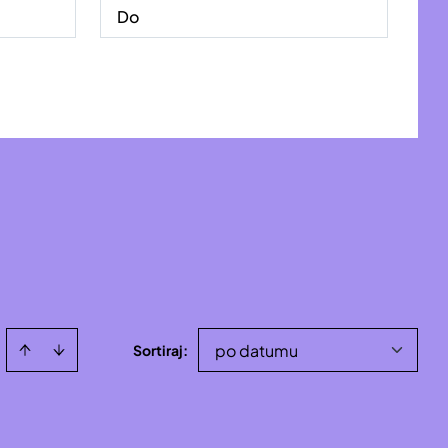
po datumu
Sortiraj
: