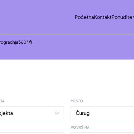
Početna
Kontakt
Ponudite 
ogradnja
360°
KTA
MESTO
POVRŠINA