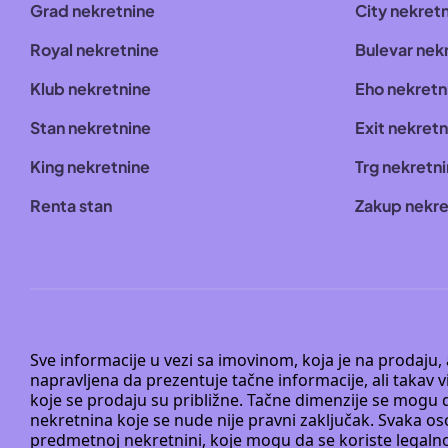
Grad nekretnine
City nekret
Royal nekretnine
Bulevar nek
Klub nekretnine
Eho nekretn
Stan nekretnine
Exit nekretn
King nekretnine
Trg nekretn
Renta stan
Zakup nekre
Sve informacije u vezi sa imovinom, koja je na prodaju,
napravljena da prezentuje tačne informacije, ali taka
koje se prodaju su približne. Tačne dimenzije se mogu d
nekretnina koje se nude nije pravni zaključak. Svaka o
predmetnoj nekretnini, koje mogu da se koriste legaln