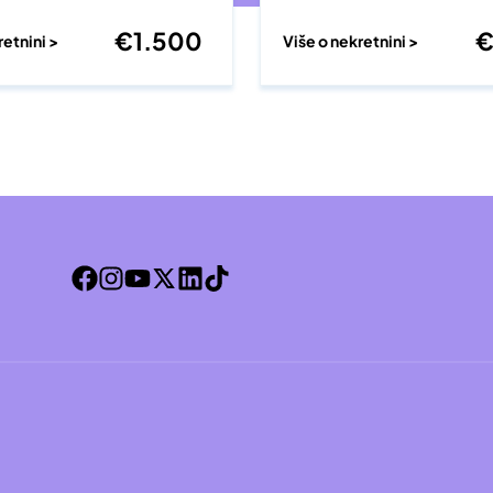
€
1.500
retnini >
Više o nekretnini >