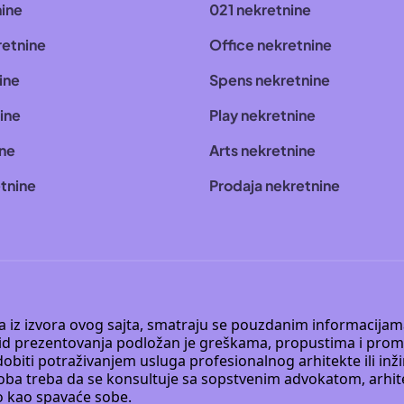
nine
021 nekretnine
retnine
Office nekretnine
ine
Spens nekretnine
ine
Play nekretnine
ine
Arts nekretnine
tnine
Prodaja nekretnine
 a iz izvora ovog sajta, smatraju se pouzdanim informacijama
v vid prezentovanja podložan je greškama, propustima i pro
obiti potraživanjem usluga profesionalnog arhitekte ili inž
soba treba da se konsultuje sa sopstvenim advokatom, arhi
o kao spavaće sobe.