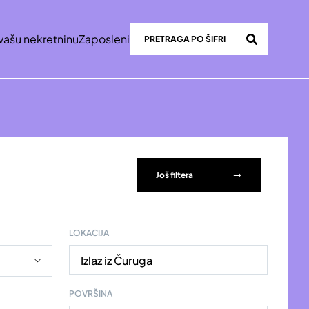
vašu nekretninu
Zaposleni
Još filtera
LOKACIJA
Izlaz iz Čuruga
POVRŠINA