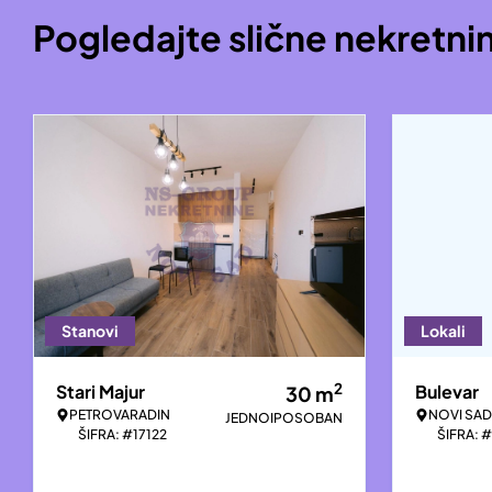
Pogledajte slične nekretni
Stanovi
Lokali
2
Stari Majur
Bulevar
30
m
PETROVARADIN
NOVI SAD
JEDNOIPOSOBAN
ŠIFRA: #17122
ŠIFRA: 