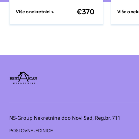
€
370
Više o nekretnini >
Više o nek
NS-Group Nekretnine doo Novi Sad, Reg.br. 711
POSLOVNE JEDINICE