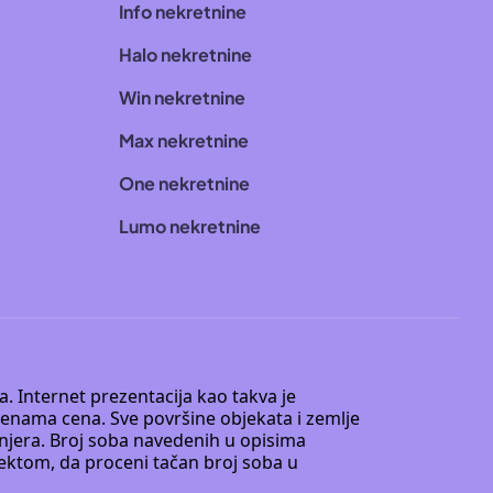
Info nekretnine
Halo nekretnine
Win nekretnine
Max nekretnine
One nekretnine
Lumo nekretnine
. Internet prezentacija kao takva je
menama cena. Sve površine objekata i zemlje
injera. Broj soba navedenih u opisima
tektom, da proceni tačan broj soba u