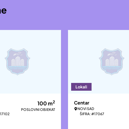
ne
Lokali
2
Centar
100
m
NOVI SAD
POSLOVNI OBJEKAT
#17102
ŠIFRA: #17067