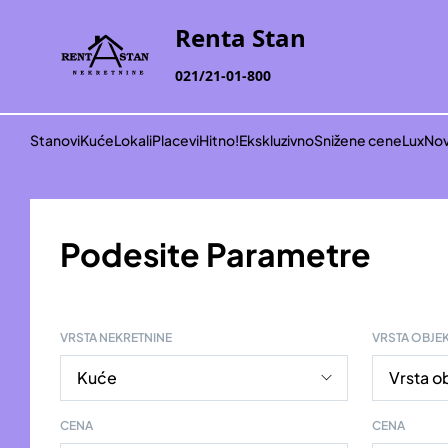
Renta Stan
021/21-01-800
Stanovi
Kuće
Lokali
Placevi
Hitno!
Ekskluzivno
Snižene cene
Lux
Nov
Podesite Parametre
VRSTA NEKRETNINE
VRSTA OBJE
CENA
CENA